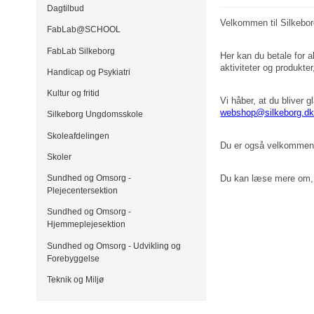
Dagtilbud
Velkommen til Silkeb
FabLab@SCHOOL
FabLab Silkeborg
Her kan du betale for a
aktiviteter og produkt
Handicap og Psykiatri
Kultur og fritid
Vi håber, at du bliver 
webshop@silkeborg.d
Silkeborg Ungdomsskole
Skoleafdelingen
Du er også velkommen ti
Skoler
Sundhed og Omsorg -
Du kan læse mere om, 
Plejecentersektion
Sundhed og Omsorg -
Hjemmeplejesektion
Sundhed og Omsorg - Udvikling og
Forebyggelse
Teknik og Miljø