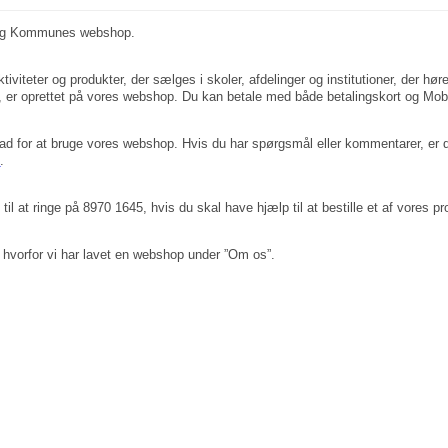
org Kommunes webshop.
ktiviteter og produkter, der sælges i skoler, afdelinger og institutioner, der hø
er, er oprettet på vores webshop. Du kan betale med både betalingskort og Mob
glad for at bruge vores webshop. Hvis du har spørgsmål eller kommentarer, er 
k
.
l at ringe på 8970 1645, hvis du skal have hjælp til at bestille et af vores prod
hvorfor vi har lavet en webshop under ”Om os”.