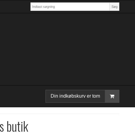
Søg
Din indkøbskurv er tom
s butik