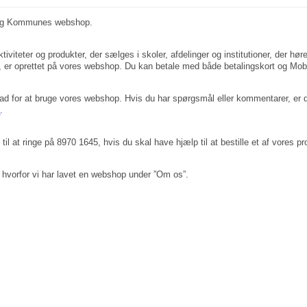
org Kommunes webshop.
ktiviteter og produkter, der sælges i skoler, afdelinger og institutioner, der hø
er, er oprettet på vores webshop. Du kan betale med både betalingskort og Mob
glad for at bruge vores webshop. Hvis du har spørgsmål eller kommentarer, er 
k
.
l at ringe på 8970 1645, hvis du skal have hjælp til at bestille et af vores prod
hvorfor vi har lavet en webshop under ”Om os”.