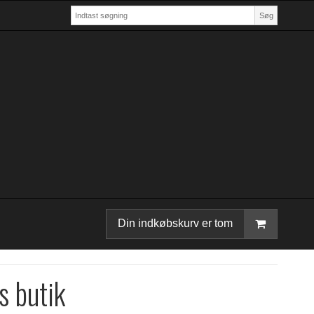
Søg
Din indkøbskurv er tom
s butik