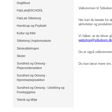
Dagtilbud
Velkommen til Silkeb
FabLab@SCHOOL
FabLab Silkeborg
Her kan du betale for a
aktiviteter og produkt
Handicap og Psykiatri
Kultur og fritid
Vi håber, at du bliver 
webshop@silkeborg.d
Silkeborg Ungdomsskole
Skoleafdelingen
Du er også velkommen ti
Skoler
Sundhed og Omsorg -
Du kan læse mere om, 
Plejecentersektion
Sundhed og Omsorg -
Hjemmeplejesektion
Sundhed og Omsorg - Udvikling og
Forebyggelse
Teknik og Miljø