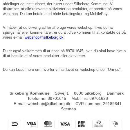
afdelinger og institutioner, der hører under Silkeborg Kommune. Vi
tilstræber, at alle relevante aktiviteter og produkter, er oprettet på vores
webshop. Du kan betale med både betalingskort og MobilePay.
Vi håber, at du bliver glad for at bruge vores webshop. Hvis du har
spørgsmål eller kommentarer, er du altid velkommen til at kontakte os på
vores e-mail
webshop@silkeborg.dk
.
Du er også velkommen til at ringe på 8970 1645, hvis du skal have hjælp
til at bestille et af vores produkter eller aktiviteter.
Du kan læse mere om, hvorfor vi har lavet en webshop under ”Om os”.
Silkeborg Kommune
Søvej 1
8600 Silkeborg
Danmark
Telefonnr.
:
89701645
Mobil nr.
:
89701628
E-mail
:
webshop@silkeborg.dk
CVR-nummer
:
29189641
Sitemap